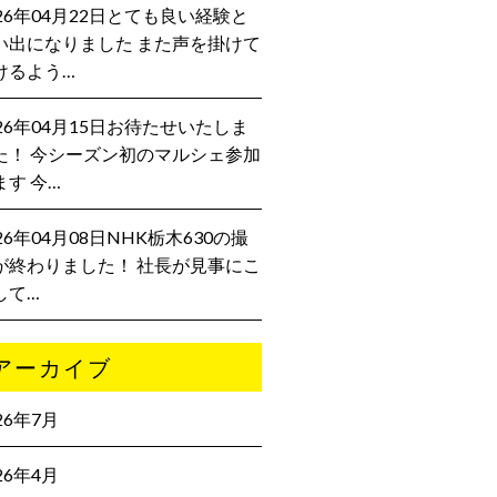
026年04月22日とても良い経験と
い出になりました また声を掛けて
けるよう…
026年04月15日お待たせいたしま
た！ 今シーズン初のマルシェ参加
ます 今…
26年04月08日NHK栃木630の撮
が終わりました！ 社長が見事にこ
して…
アーカイブ
26年7月
26年4月