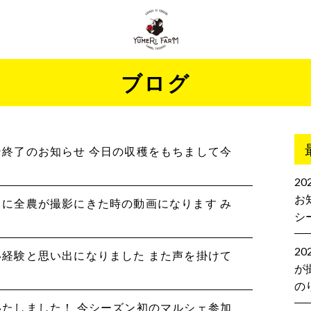
ブログ
ズン終了のお知らせ 今日の収穫をもちまして今
2
お
２月に全農が撮影にきた時の動画になります み
シ
2
良い経験と思い出になりました また声を掛けて
が
の
せいたしました！ 今シーズン初のマルシェ参加