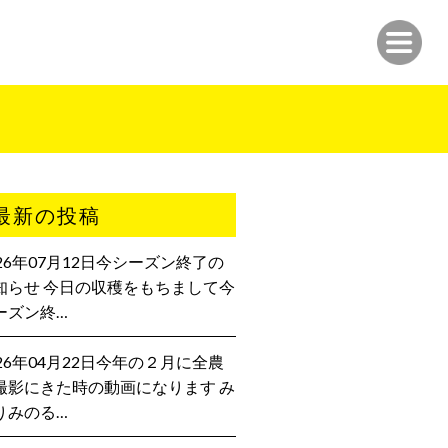
最新の投稿
026年07月12日今シーズン終了の
知らせ 今日の収穫をもちまして今
ーズン終…
026年04月22日今年の２月に全農
撮影にきた時の動画になります み
りみのる…