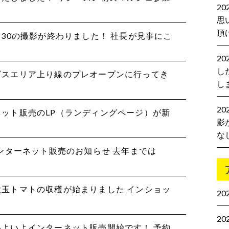
2
思
頂
栃木630の撮影が終わりました！ 社長が見事にこ
2
し
サービスエリア上り線のプレオープンに行ってき
し
20
ーネット販売のLP（ランディングページ）が新
影
な
6年インターネット販売のお知らせ 去年までは
ら大玉トマトの収穫が始まりました インショッ
20
20
らいよいよインターネット販売開始です！ 予約