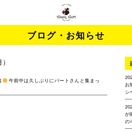
ブログ・お知らせ
月）
2
は
午前中は久しぶりにパートさんと集まっ
お
シ
2
が
の