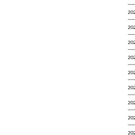
20
20
20
20
20
20
20
20
20