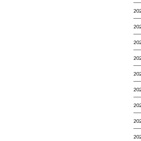
20
20
20
20
20
20
20
20
20