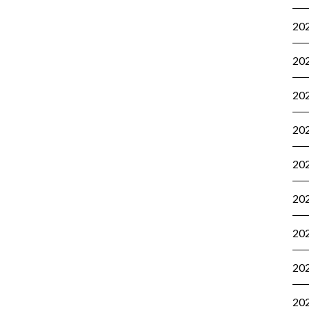
20
20
20
20
20
20
20
20
20