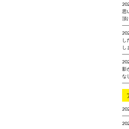
2
思
頂
2
し
し
20
影
な
20
20