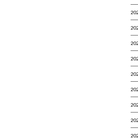
20
20
20
20
20
20
20
20
20