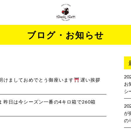
ブログ・お知らせ
2
始め 明けましておめでとう御座います
遅い挨拶
お
シ
ちは 昨日は今シーズン一番の4キロ箱で260箱
2
が
の