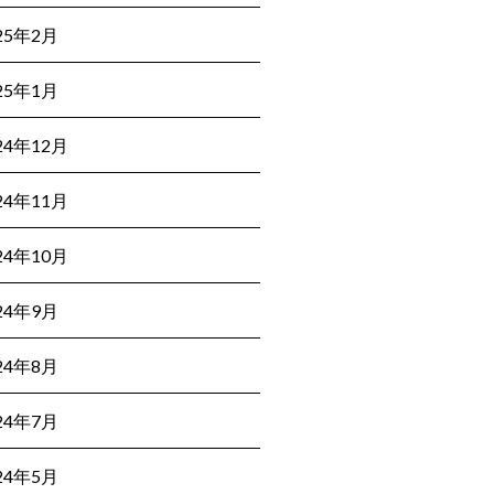
25年2月
25年1月
24年12月
24年11月
24年10月
24年9月
24年8月
24年7月
24年5月