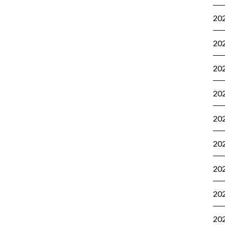
20
20
20
20
20
20
20
20
20