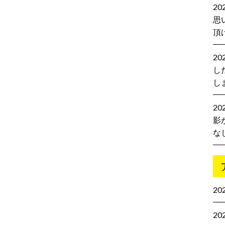
2
思
頂
2
し
し
20
影
な
20
20