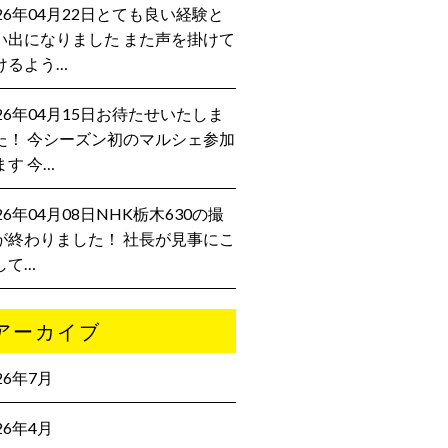
026年04月22日とても良い経験と
い出になりました また声を掛けて
けるよう…
026年04月15日お待たせいたしま
た！ 今シーズン初のマルシェ参加
ます 今…
26年04月08日NHK栃木630の撮
が終わりました！ 社長が見事にこ
して…
アーカイブ
26年7月
26年4月