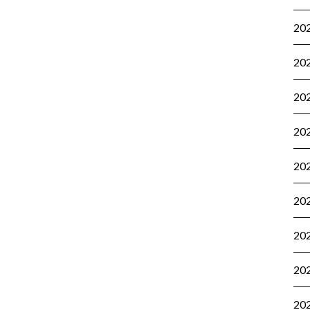
20
20
20
20
20
20
20
20
20