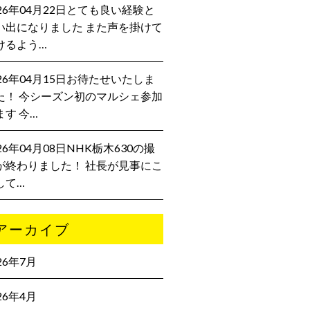
026年04月22日とても良い経験と
い出になりました また声を掛けて
けるよう…
026年04月15日お待たせいたしま
た！ 今シーズン初のマルシェ参加
ます 今…
26年04月08日NHK栃木630の撮
が終わりました！ 社長が見事にこ
して…
アーカイブ
26年7月
26年4月