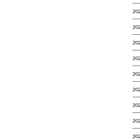
20
20
20
20
20
20
20
20
20