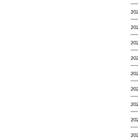
20
20
20
20
20
20
20
20
20