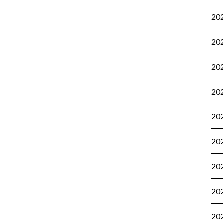
20
20
20
20
20
20
20
20
20