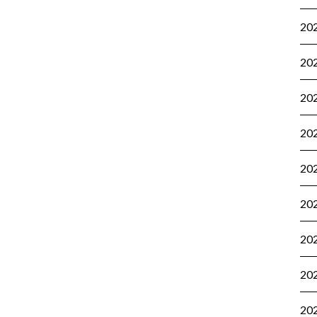
20
20
20
20
20
20
20
20
20