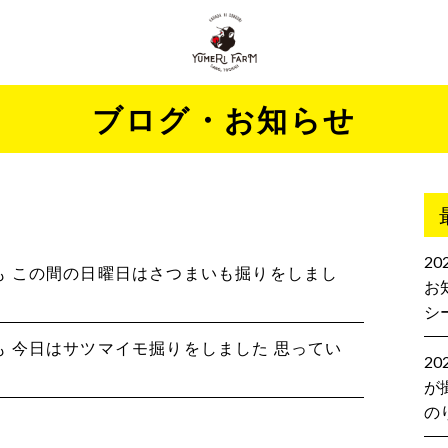
ブログ・お知らせ
）
2
まいも この間の日曜日はさつまいも掘りをしまし
お
シ
まいも 今日はサツマイモ掘りをしました 思ってい
2
が
の