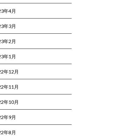
23年4月
23年3月
23年2月
23年1月
22年12月
22年11月
22年10月
22年9月
22年8月