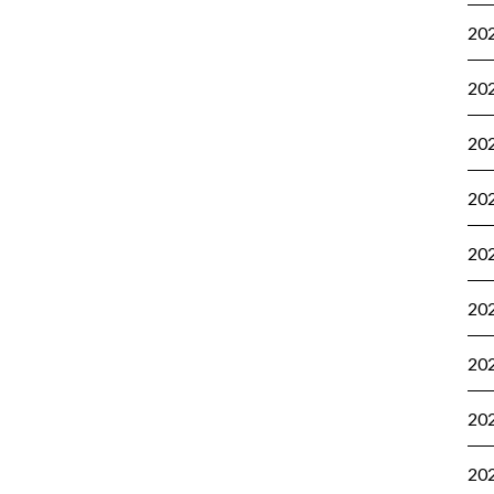
20
20
20
20
20
20
20
20
20