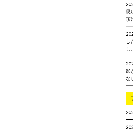
2
思
頂
2
し
し
20
影
な
20
20