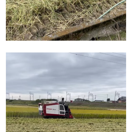
動
画
プ
レ
ー
ヤ
ー