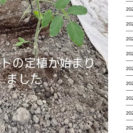
20
20
20
20
20
20
20
20
20