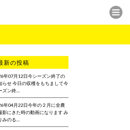
最新の投稿
026年07月12日今シーズン終了の
知らせ 今日の収穫をもちまして今
ーズン終…
026年04月22日今年の２月に全農
撮影にきた時の動画になります み
りみのる…