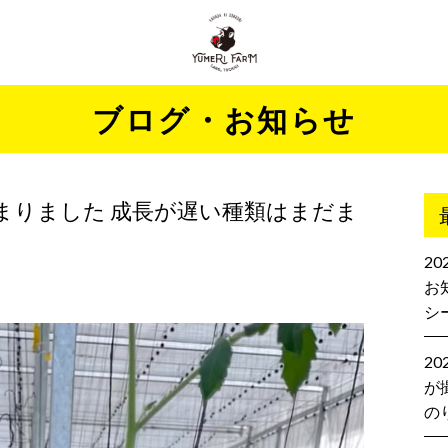
ブログ・お知らせ
まりました 成長が遅い種類はまだま
2
お
シ
2
が
の