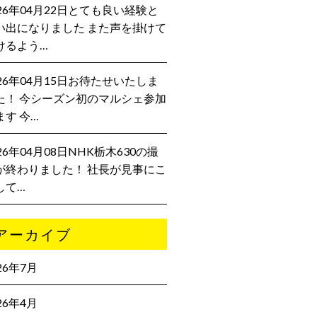
026年04月22日とても良い経験と
い出になりました また声を掛けて
けるよう…
026年04月15日お待たせいたしま
た！ 今シーズン初のマルシェ参加
ます 今…
26年04月08日NHK栃木630の撮
が終わりました！ 社長が見事にこ
して…
アーカイブ
26年7月
26年4月