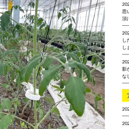
2
思
頂
2
し
し
20
影
な
20
20