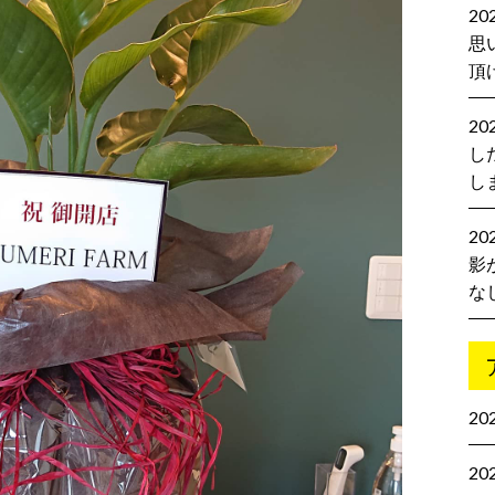
2
思
頂
2
し
し
20
影
な
20
20