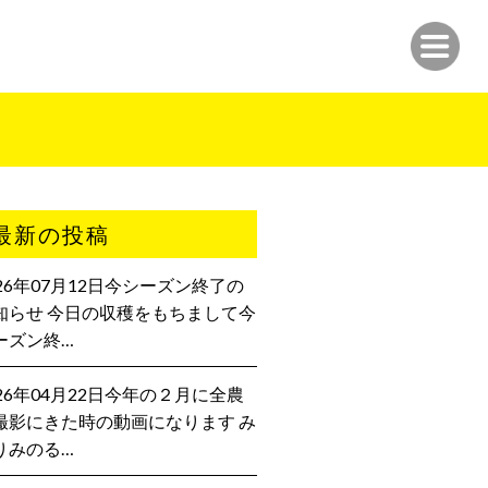
最新の投稿
026年07月12日今シーズン終了の
知らせ 今日の収穫をもちまして今
ーズン終…
026年04月22日今年の２月に全農
撮影にきた時の動画になります み
りみのる…