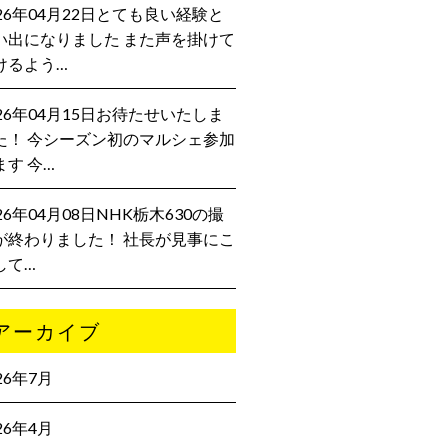
026年04月22日とても良い経験と
い出になりました また声を掛けて
けるよう…
026年04月15日お待たせいたしま
た！ 今シーズン初のマルシェ参加
ます 今…
26年04月08日NHK栃木630の撮
が終わりました！ 社長が見事にこ
して…
アーカイブ
26年7月
26年4月