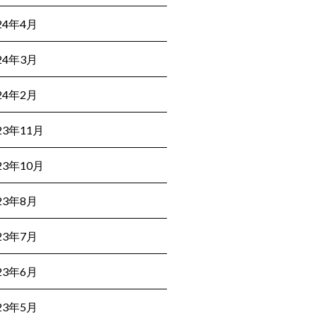
24年4月
24年3月
24年2月
23年11月
23年10月
23年8月
23年7月
23年6月
23年5月