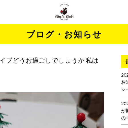
ブログ・お知らせ
イブどうお過ごしでしょうか️ 私は
2
お
シ
2
が
の