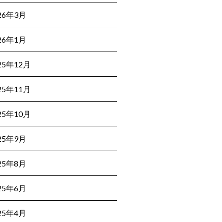
26年3月
26年1月
25年12月
25年11月
25年10月
25年9月
25年8月
25年6月
25年4月