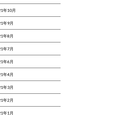
21年10月
21年9月
21年8月
21年7月
21年6月
21年4月
21年3月
21年2月
21年1月