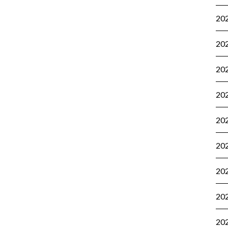
20
20
20
20
20
20
20
20
20