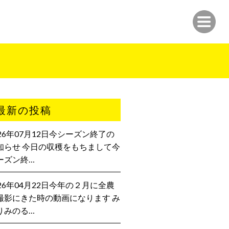
最新の投稿
026年07月12日今シーズン終了の
知らせ 今日の収穫をもちまして今
ーズン終…
026年04月22日今年の２月に全農
撮影にきた時の動画になります み
りみのる…