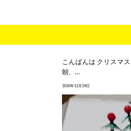
こんばんは クリスマス
朝、…
2020年12月24日