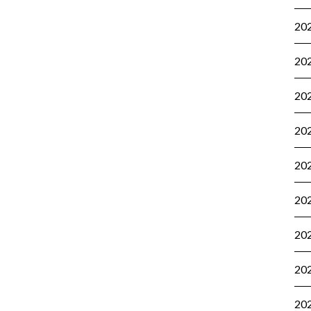
20
20
20
20
20
20
20
20
20