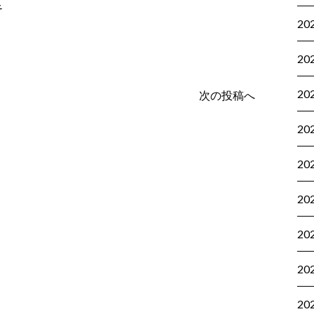
キ
20
20
20
次の投稿へ
20
20
20
20
20
20