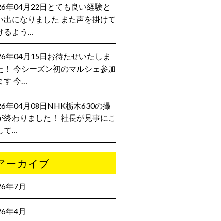
026年04月22日とても良い経験と
い出になりました また声を掛けて
けるよう…
026年04月15日お待たせいたしま
た！ 今シーズン初のマルシェ参加
ます 今…
26年04月08日NHK栃木630の撮
が終わりました！ 社長が見事にこ
して…
アーカイブ
26年7月
26年4月