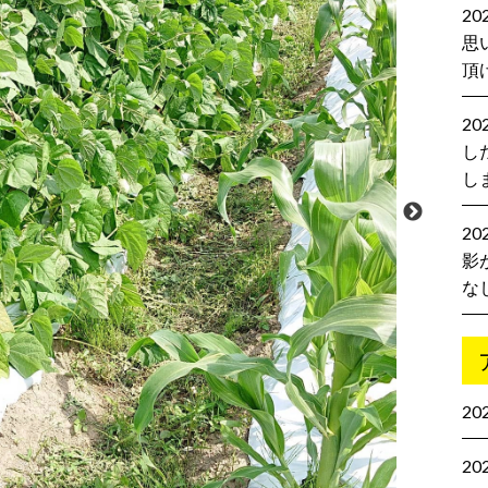
2
思
頂
2
し
し
20
影
な
20
20