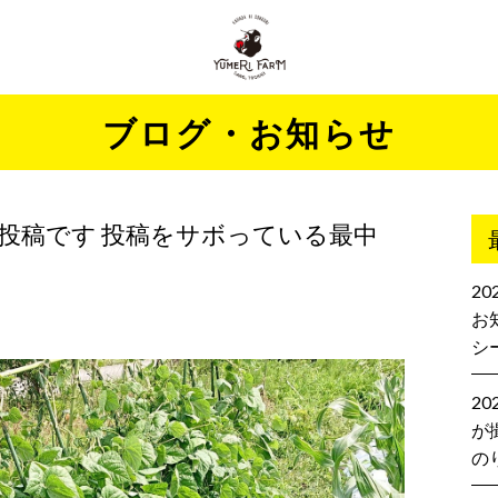
ブログ・お知らせ
投稿です 投稿をサボっている最中
2
お
シ
2
が
の