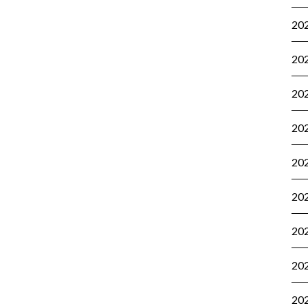
20
20
20
20
20
20
20
20
20