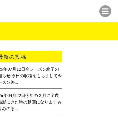
最新の投稿
026年07月12日今シーズン終了の
知らせ 今日の収穫をもちまして今
ーズン終…
026年04月22日今年の２月に全農
撮影にきた時の動画になります み
りみのる…