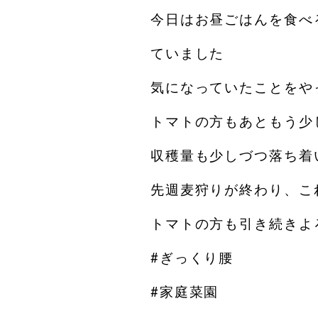
今日はお昼ごはんを食べ
ていました
気になっていたことをや
トマトの方もあともう少し
収穫量も少しづつ落ち着
先週麦狩りが終わり、こ
トマトの方も引き続きよ
#ぎっくり腰
#家庭菜園